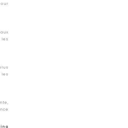
pour
eaux
 les
plus
 les
nte,
ence
ting