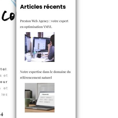
Articles récents
Preston Web Agency : votre expert
en optimisation YMYL
tal
.
Notre expertise dans le domaine du
s et
référencement naturel
our
n et
 les
24