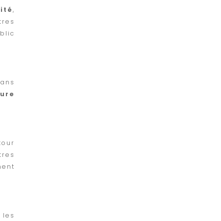
ité
,
tres
blic
dans
sure
tour
tres
ment
 les