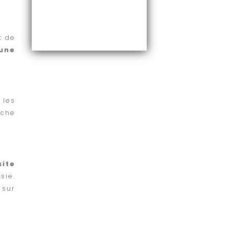
t de
 une
 les
oche
site
sie.
 sur