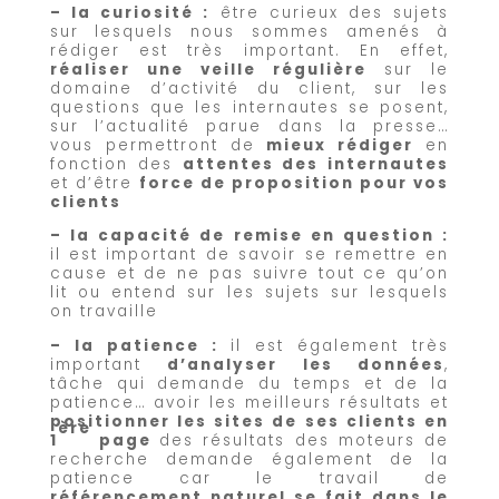
– la curiosité
:
être curieux des sujets
sur lesquels nous sommes amenés à
rédiger est très important. En effet,
réaliser une veille régulière
sur le
domaine d’activité du client, sur les
questions que les internautes se posent,
sur l’actualité parue dans la presse…
vous permettront de
mieux rédiger
en
fonction des
attentes des internautes
et d’être
force de proposition pour vos
clients
– la capacité de remise en question
:
il est important de savoir se remettre en
cause et de ne pas suivre tout ce qu’on
lit ou entend sur les sujets sur lesquels
on travaille
– la patience
:
il est également très
important
d’analyser les données
,
tâche qui demande du temps et de la
patience… avoir les meilleurs résultats et
positionner les sites de ses clients en
ère
1
page
des résultats des moteurs de
recherche demande également de la
patience car le travail de
référencement naturel se fait dans le