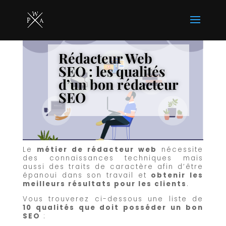
Rédacteur Web
SEO : les qualités
d’un bon rédacteur
SEO
Le
métier de rédacteur web
nécessite
des connaissances techniques mais
aussi des traits de caractère afin d’être
épanoui dans son travail et
obtenir les
meilleurs résultats pour les clients
.
Vous trouverez ci-dessous une liste de
10 qualités que doit posséder un bon
SEO
: