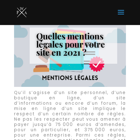
Quelles mentions
légales pour votre
site en 2021 ?
Qu’il s’agisse d’un site personnel, d’une
boutique en ligne, d’un site
d’informations ou encore d’un forum, la
mise en ligne d’un site implique le
respect d’un certain nombre de règles.
Ne pas les respecter peut vous amener à
payer jusqu’à 75 000 euros d’amendes,
pour un particulier, et 375 000 euros,
pour une entreprise. Parmi ces règles,