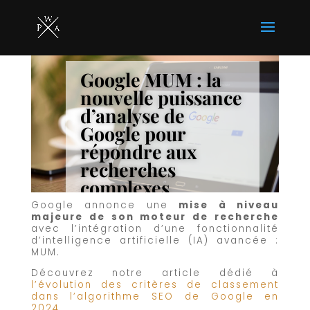
Google MUM : la
nouvelle puissance
d’analyse de
Google pour
répondre aux
recherches
complexes
Google annonce une
mise à niveau
majeure de son moteur de recherche
avec l’intégration d’une fonctionnalité
d’intelligence artificielle (IA) avancée :
MUM.
Découvrez notre article dédié à
l’évolution des critères de classement
dans l’algorithme SEO de Google en
2024.