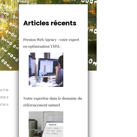
Articles récents
Preston Web Agency : votre expert
en optimisation YMYL
 une
 des
Notre expertise dans le domaine du
ates
référencement naturel