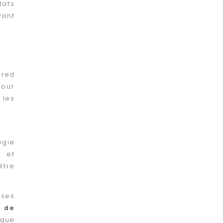
tats
vant
ured
pour
 les
égie
s et
être
nses
 de
ique