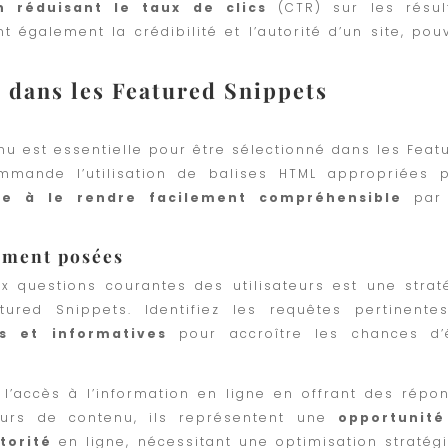
n réduisant le taux de clics
(CTR) sur les résul
nt également la crédibilité et l’autorité d’un site, pou
e dans les Featured Snippets
u est essentielle pour être sélectionné dans les Feat
mande l’utilisation de balises HTML appropriées 
re à le rendre facilement compréhensible
par
mment posées
 questions courantes des utilisateurs est une strat
tured Snippets. Identifiez les requêtes pertinente
es et informatives
pour accroître les chances d’
 l’accès à l’information en ligne en offrant des répo
teurs de contenu, ils représentent une
opportunité
utorité
en ligne, nécessitant une optimisation stratég