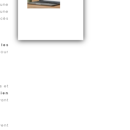
 une
 une
accès
 les
pour
s et
ien
vant
vent