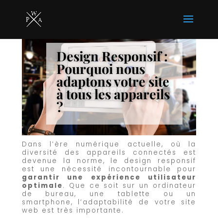
Design Responsif :
Pourquoi nous
adaptons votre site
à tous les appareils
?
Dans l’ère numérique actuelle, où la
diversité des appareils connectés est
devenue la norme, le design responsif
est une nécessité incontournable pour
garantir une expérience utilisateur
optimale
. Que ce soit sur un ordinateur
de bureau, une tablette ou un
smartphone, l’adaptabilité de votre site
web est très importante.