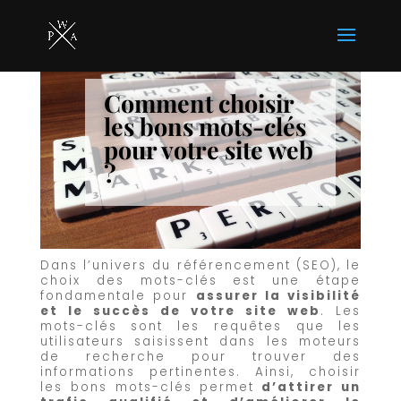
Comment choisir
les bons mots-clés
pour votre site web
?
Dans l’univers du référencement (SEO), le
choix des mots-clés est une étape
fondamentale pour
assurer la visibilité
et le succès de votre site web
. Les
mots-clés sont les requêtes que les
utilisateurs saisissent dans les moteurs
de recherche pour trouver des
informations pertinentes. Ainsi, choisir
les bons mots-clés permet
d’attirer un