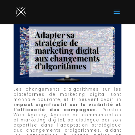
Adapter sa
stratégie de
marketing digital
aux changements
d’algorithmes
Les changements d’algorithmes sur les
plateformes de marketing digital sont
monnaie courante, et ils peuvent avoir un
impact significatif sur la visibilité et
l’efficacité des campagnes
. Preston
Web Agency, Agence de communication
et marketing digital, se distingue par son
expertise dans l’adaptation stratégique
aux changements d’algorithmes, aidant